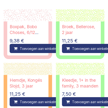
Boxpak, Bobo
Broek, Bellerose,
Choses, 6/12
2 jaar
maanden
9,38
€
11,25
€
Toevoegen aan winkelmandje
Toevoegen aan winkel
Compare
Hemdje, Kongés
Kleedje, 1+ in the
Slojd, 3 jaar
family, 3 maanden
11,25
€
7,50
€
Toevoegen aan winkelmandje
Toevoegen aan winkel
Compare