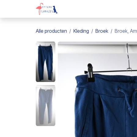
Overslaan naar inhoud
Webshop
Kadobon
Over on
Alle producten
Kleding
Broek
Broek, Ame