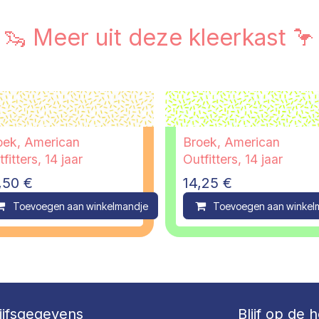
🦦 Meer uit deze kleerkast 🦩
oek, American
Broek, American
fitters, 14 jaar
Outfitters, 14 jaar
,50
€
14,25
€
ompare
Toevoegen aan winkelmandje
Compare
Toevoegen aan winkel
ijfsgegevens
Blijf op de 