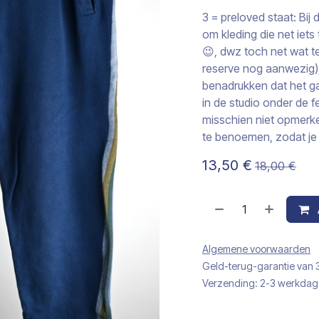
3 = preloved staat: Bi
om kleding die net iet
😉, dwz toch net wat te
reserve nog aanwezig),…
benadrukken dat het g
in de studio onder de f
misschien niet opmerke
te benoemen, zodat je 
13,50
€
18,00
€
Algemene voorwaarden
Geld-terug-garantie van
Verzending: 2-3 werkda