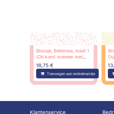
Blousje, Bellerose, maat 1
Br
(Dit komt overeen met
Out
maat 36.)
18,75
€
13
Toevoegen aan winkelmandje
C
Klantenservice
Bedr