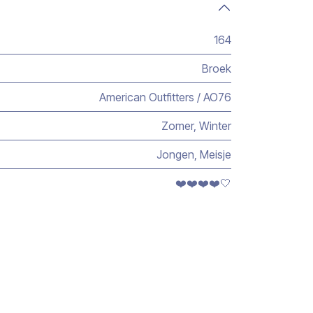
164
Broek
American Outfitters / AO76
Zomer
,
Winter
Jongen
,
Meisje
❤️❤️❤️❤️🤍