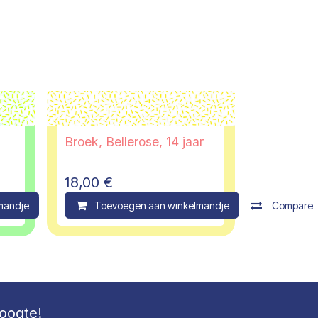
Broek, Bellerose, 14 jaar
18,00
€
mandje
Compare
Toevoegen aan winkelmandje
Compare
hoogte!