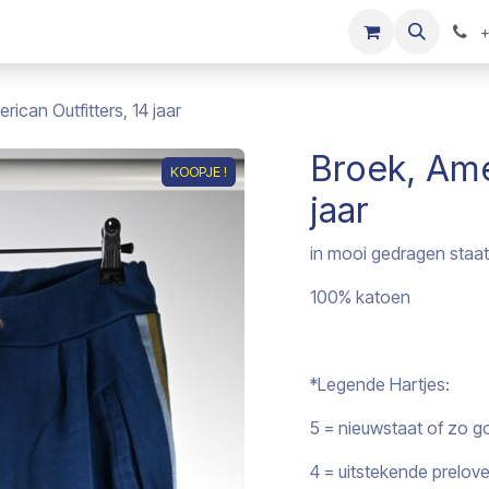
s
Onze merken
Kinderkleding verkopen
+
rican Outfitters, 14 jaar
Broek, Ame
KOOPJE !
KOOPJE !
jaar
in mooi gedragen staat
100% katoen
*Legende Hartjes:
5 = nieuwstaat of zo g
4 = uitstekende prelov