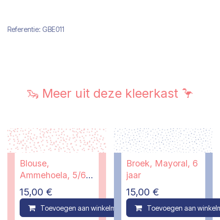
Referentie:
GBE011
🦦 Meer uit deze kleerkast 🦩
Blouse,
Broek, Mayoral, 6
Ammehoela, 5/6
jaar
jaar
15,00
€
15,00
€
Toevoegen aan winkelmandje
Toevoegen aan winkel
Compare