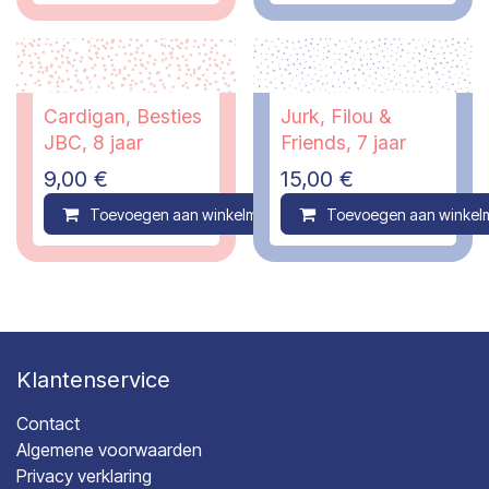
Cardigan, Besties
Jurk, Filou &
JBC, 8 jaar
Friends, 7 jaar
9,00
€
15,00
€
Toevoegen aan winkelmandje
Toevoegen aan winkel
Compare
Klantenservice
Contact
Algemene voorwaarden
Privacy verklaring