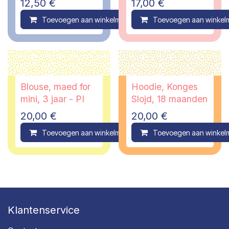
12,50
€
17,00
€
Toevoegen aan winkelmandje
Toevoegen aan winkel
Compare
Blouse, maed for
Hoodie, Konges
mini, 3 jaar - PI
Slojd, 18 maanden
20,00
€
20,00
€
Toevoegen aan winkelmandje
Toevoegen aan winkel
Compare
Klantenservice