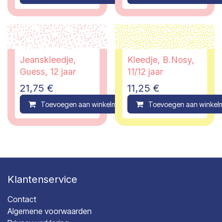
Jeanskleedje,
Kleedje, B.Nosy,
Guess, 12 jaar
11/12 jaar
21,75
€
11,25
€
Toevoegen aan winkelmandje
Toevoegen aan winkel
Compare
Klantenservice
Contact
Algemene voorwaarden