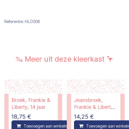
Referentie:
HLO008
🦦 Meer uit deze kleerkast 🦩
Broek, Frankie &
Jeansbroek,
Liberty, 14 jaar
Frankie & Liberty,
14 jaar
18,75
€
14,25
€
Toevoegen aan winkelmandje
Toevoegen aan winkel
Compare