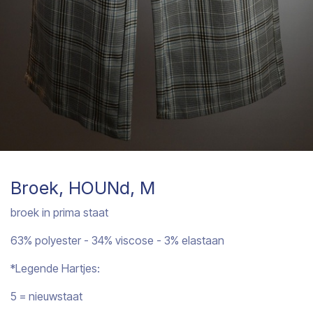
Broek, HOUNd, M
broek in prima staat
63% polyester - 34% viscose - 3% elastaan
*Legende Hartjes:
5 = nieuwstaat