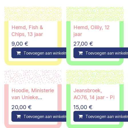
Hemd, Fish &
Hemd, Oilily, 12
Chips, 13 jaar
jaar
9,00
€
27,00
€
Toevoegen aan winkelmandje
Toevoegen aan winkel
Compare
Hoodie, Ministerie
Jeansbroek,
van Unieke
AO76, 14 jaar - PI
zaken, 12/14 jaar
20,00
€
15,00
€
Toevoegen aan winkelmandje
Toevoegen aan winkel
Compare