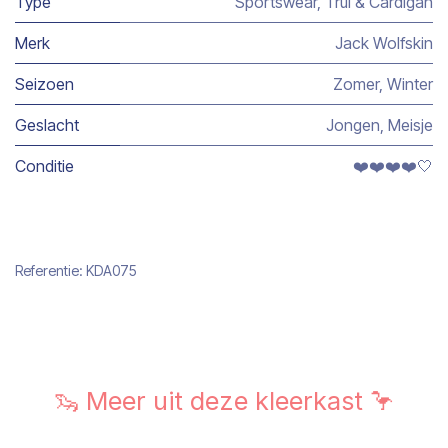
Type
Sportswear
,
Trui & Cardigan
Merk
Jack Wolfskin
Seizoen
Zomer
,
Winter
Geslacht
Jongen
,
Meisje
Conditie
❤️❤️❤️❤️🤍
Referentie:
KDA075
🦦 Meer uit deze kleerkast 🦩