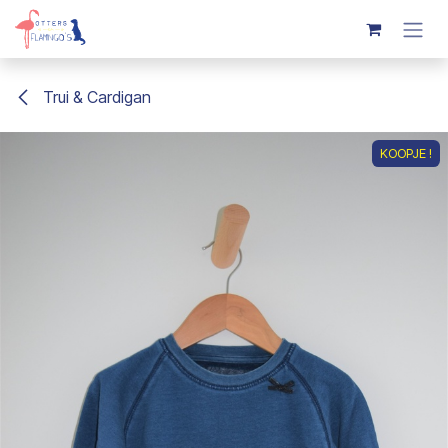
Overslaan naar inhoud
Trui & Cardigan
KOOPJE !