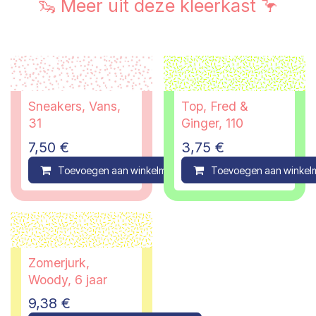
🦦 Meer uit deze kleerkast 🦩
Sneakers, Vans,
Top, Fred &
31
Ginger, 110
7,50
€
3,75
€
Toevoegen aan winkelmandje
Toevoegen aan winkel
Compare
Zomerjurk,
Woody, 6 jaar
9,38
€