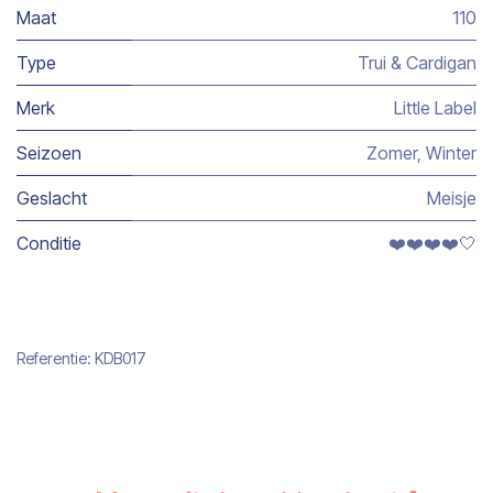
Maat
110
Type
Trui & Cardigan
Merk
Little Label
Seizoen
Zomer
,
Winter
Geslacht
Meisje
Conditie
❤️❤️❤️❤️🤍
Referentie:
KDB017