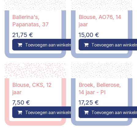
Ballerina's,
Blouse, AO76, 14
Papanatas, 37
jaar
21,75
€
15,00
€
Toevoegen aan winkelmandje
Toevoegen aan winkel
Compare
Blouse, CKS, 12
Broek, Bellerose,
jaar
14 jaar - PI
7,50
€
17,25
€
Toevoegen aan winkelmandje
Toevoegen aan winkel
Compare