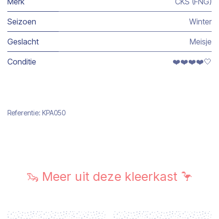
Merk
CKS (FNG)
Seizoen
Winter
Geslacht
Meisje
Conditie
❤️❤️❤️❤️🤍
Referentie:
KPA050
🦦 Meer uit deze kleerkast 🦩