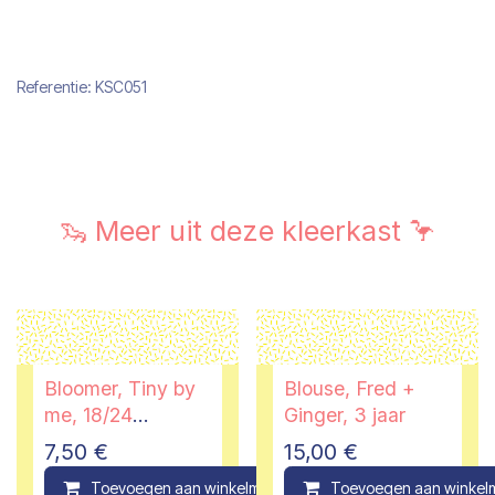
Referentie:
KSC051
🦦 Meer uit deze kleerkast 🦩
Bloomer, Tiny by
Blouse, Fred +
me, 18/24
Ginger, 3 jaar
maanden
7,50
€
15,00
€
Toevoegen aan winkelmandje
Toevoegen aan winkel
Compare