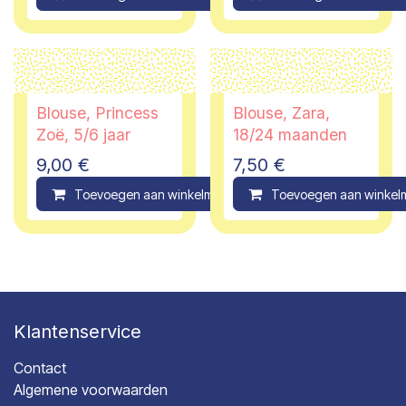
Blouse, Princess
Blouse, Zara,
Zoë, 5/6 jaar
18/24 maanden
9,00
€
7,50
€
Toevoegen aan winkelmandje
Toevoegen aan winkel
Compare
Klantenservice
Contact
Algemene voorwaarden