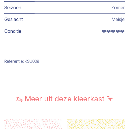
Seizoen
Zomer
Geslacht
Meisje
Conditie
❤️❤️❤️❤️❤️
Referentie:
KSU008
🦦 Meer uit deze kleerkast 🦩