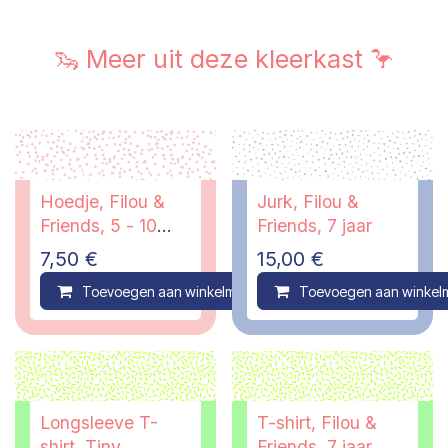
🦦 Meer uit deze kleerkast 🦩
Hoedje, Filou &
Jurk, Filou &
Friends, 5 - 10
Friends, 7 jaar
jaar
7,50
€
15,00
€
Toevoegen aan winkelmandje
Toevoegen aan winkel
Compare
Longsleeve T-
T-shirt, Filou &
shirt, Tiny
Friends, 7 jaar