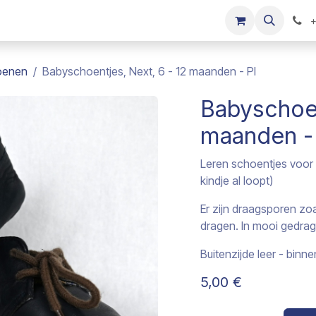
s
Onze merken
Kinderkleding verkopen
+
oenen
Babyschoentjes, Next, 6 - 12 maanden - PI
Babyschoen
maanden -
Leren schoentjes voor 
kindje al loopt)
Er zijn draagsporen zo
dragen. In mooi gedrag
Buitenzijde leer - binnen
5,00
€