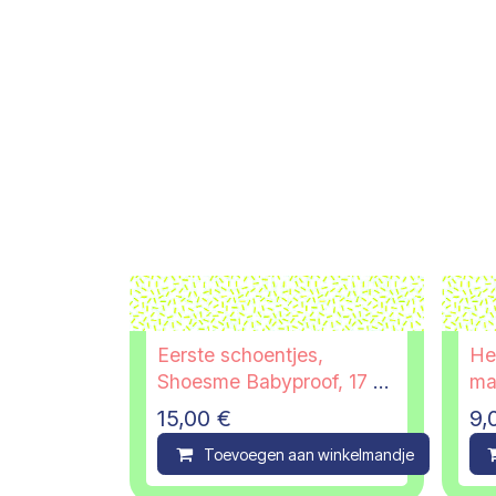
Eerste schoentjes,
He
Shoesme Babyproof, 17 -
ma
PI
15,00
€
9,
Toevoegen aan winkelmandje
C