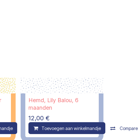
r
Hemd, Lily Balou, 6
maanden
12,00
€
mandje
Compare
Toevoegen aan winkelmandje
Compare