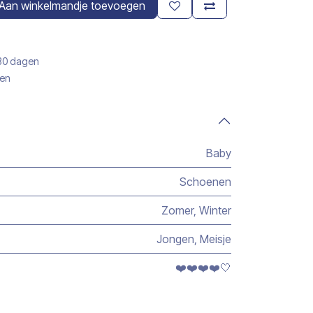
Aan winkelmandje toevoegen
 30 dagen
gen
Baby
Schoenen
Zomer
,
Winter
Jongen
,
Meisje
❤️❤️❤️❤️🤍