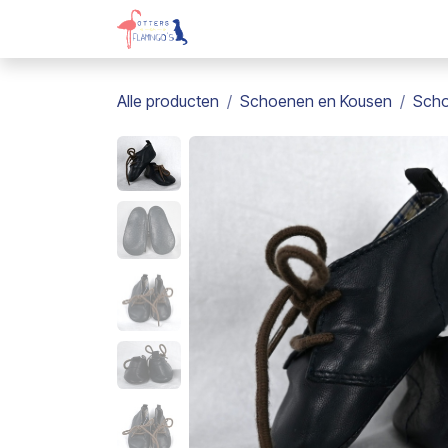
Overslaan naar inhoud
Webshop
Kadobon
Over on
Alle producten
Schoenen en Kousen
Sch