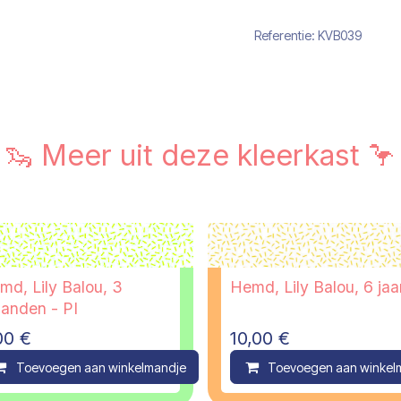
Referentie:
KVB039
🦦 Meer uit deze kleerkast 🦩
md, Lily Balou, 3
Hemd, Lily Balou, 6 jaa
anden - PI
00
€
10,00
€
ompare
Toevoegen aan winkelmandje
Compare
Toevoegen aan winkel