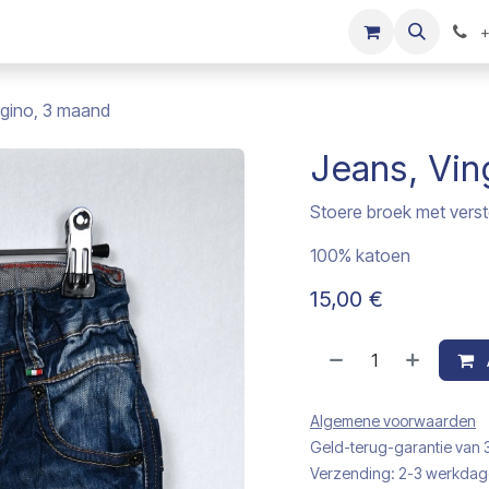
s
Onze merken
Kinderkleding verkopen
+
ngino, 3 maand
Jeans, Vin
Stoere broek met verste
100% katoen
15,00
€
Algemene voorwaarden
Geld-terug-garantie van
Verzending: 2-3 werkda