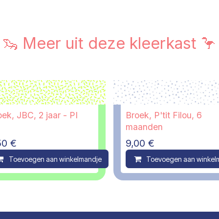
🦦 Meer uit deze kleerkast 🦩
ek, JBC, 2 jaar - PI
Broek, P'tit Filou, 6
maanden
50
€
9,00
€
ompare
Toevoegen aan winkelmandje
Compare
Toevoegen aan winkel