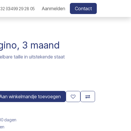
Aanmelden
Contact
32 (0)499 29 28 05
gino, 3 maand
lbare taille in uitstekende staat
Aan winkelmandje toevoegen
 30 dagen
gen