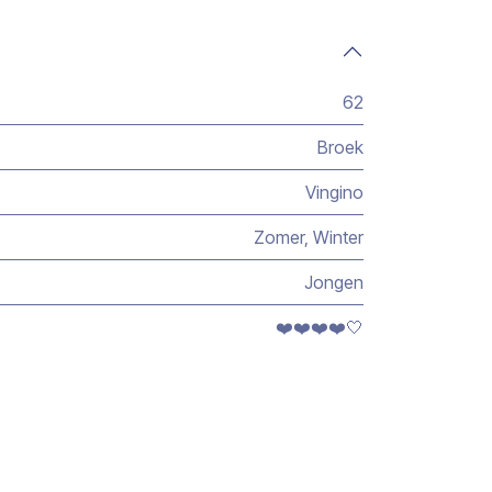
62
Broek
Vingino
Zomer
,
Winter
Jongen
❤️❤️❤️❤️🤍