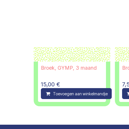
Broek, GYMP, 3 maand
Bro
15,00
€
7,
Toevoegen aan winkelmandje
C