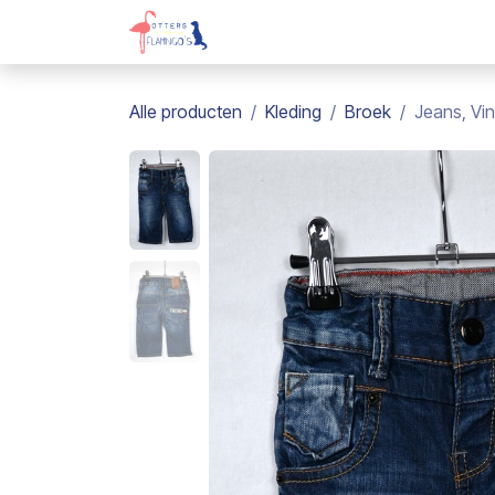
Overslaan naar inhoud
Webshop
Kadobon
Over on
Alle producten
Kleding
Broek
Jeans, Vi