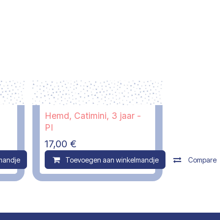
Hemd, Catimini, 3 jaar -
PI
17,00
€
mandje
Compare
Toevoegen aan winkelmandje
Compare