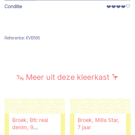
Conditie
❤️❤️❤️❤️🤍
Referentie:
KVB166
🦦 Meer uit deze kleerkast 🦩
Broek, Bfc real
Broek, Milla Star,
denim, 9
7 jaar
maanden