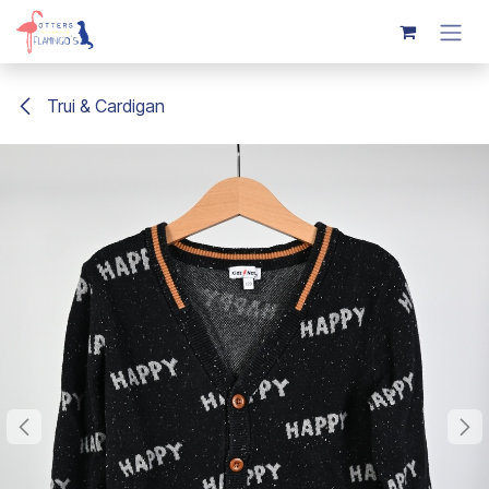
Overslaan naar inhoud
Trui & Cardigan