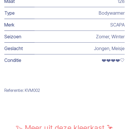
Maat
128
Type
Bodywarmer
Merk
SCAPA
Seizoen
Zomer
,
Winter
Geslacht
Jongen
,
Meisje
Conditie
❤️❤️❤️❤️🤍
Referentie:
KVM002
🦦 Meer uit deze kleerkast 🦩