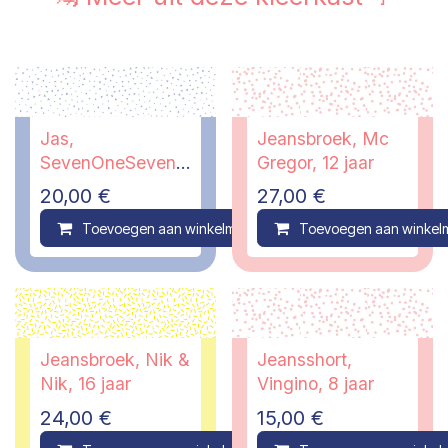
Jas,
Jeansbroek, Mc
SevenOneSeven,
Gregor, 12 jaar
13/14 jaar - PI
20,00
€
27,00
€
Toevoegen aan winkelmandje
Toevoegen aan winkel
Compare
Jeansbroek, Nik &
Jeansshort,
Nik, 16 jaar
Vingino, 8 jaar
24,00
€
15,00
€