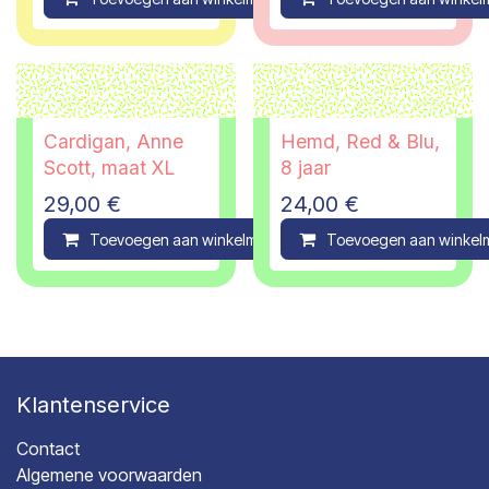
Cardigan, Anne
Hemd, Red & Blu,
Scott, maat XL
8 jaar
29,00
€
24,00
€
Toevoegen aan winkelmandje
Toevoegen aan winkel
Compare
Klantenservice
Contact
Algemene voorwaarden