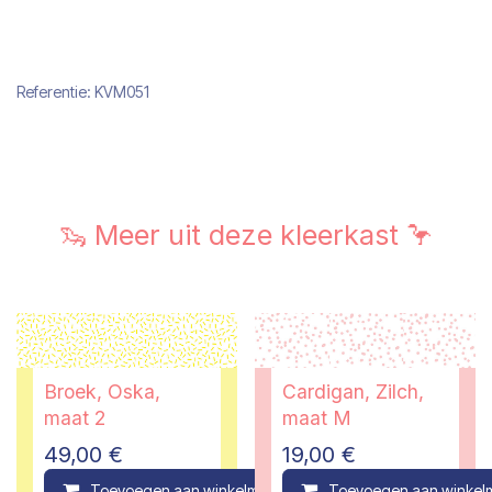
Referentie:
KVM051
🦦 Meer uit deze kleerkast 🦩
Broek, Oska,
Cardigan, Zilch,
maat 2
maat M
49,00
€
19,00
€
Toevoegen aan winkelmandje
Toevoegen aan winkel
Compare