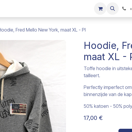
s
Onze merken
Kinderkleding verkopen
+
Hoodie, Fred Mello New York, maat XL - PI
Hoodie, Fr
maat XL - 
Toffe hoodie in uitstek
tailleert.
Perfectly imperfect omw
binnenzijde van de kap
50% katoen - 50% poly
17,00
€