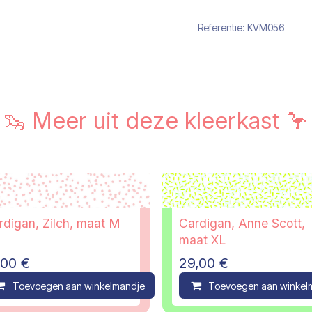
Referentie:
KVM056
🦦 Meer uit deze kleerkast 🦩
Cardigan, Zilch, maat M
Cardigan, Anne Scott,
maat XL
,00
€
29,00
€
ompare
Toevoegen aan winkelmandje
Compare
Toevoegen aan winkel