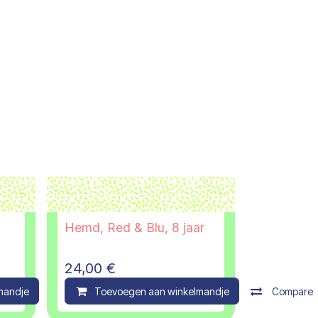
Hemd, Red & Blu, 8 jaar
24,00
€
mandje
Compare
Toevoegen aan winkelmandje
Compare