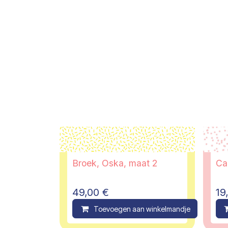
Broek, Oska, maat 2
49,00
€
19
Toevoegen aan winkelmandje
C