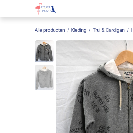
Overslaan naar inhoud
Webshop
Kadobon
Over on
Alle producten
Kleding
Trui & Cardigan