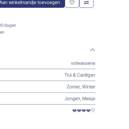
Aan winkelmandje toevoegen
 30 dagen
gen
volwassene
Trui & Cardigan
Zomer
,
Winter
Jongen
,
Meisje
❤️❤️❤️❤️🤍