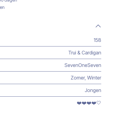
gen
158
Trui & Cardigan
SevenOneSeven
Zomer
,
Winter
Jongen
❤️❤️❤️❤️🤍