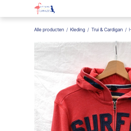
Overslaan naar inhoud
Webshop
Kadobon
Over on
Alle producten
Kleding
Trui & Cardigan