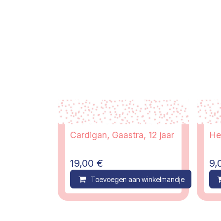
Cardigan, Gaastra, 12 jaar
He
19,00
€
9,
Toevoegen aan winkelmandje
C