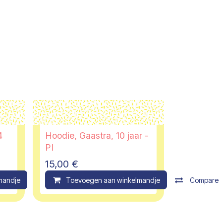
4
Hoodie, Gaastra, 10 jaar -
PI
15,00
€
mandje
Compare
Toevoegen aan winkelmandje
Compare