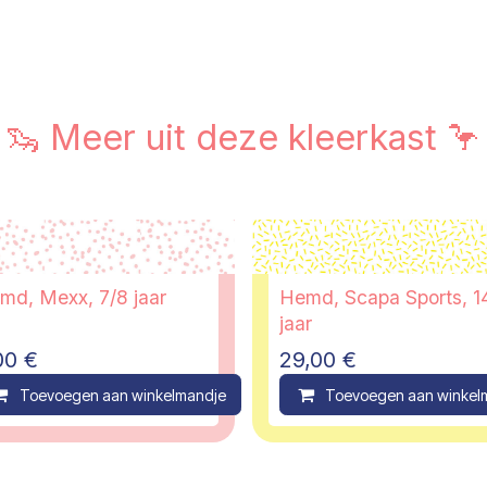
🦦 Meer uit deze kleerkast 🦩
md, Mexx, 7/8 jaar
Hemd, Scapa Sports, 1
jaar
00
€
29,00
€
ompare
Toevoegen aan winkelmandje
Compare
Toevoegen aan winkel