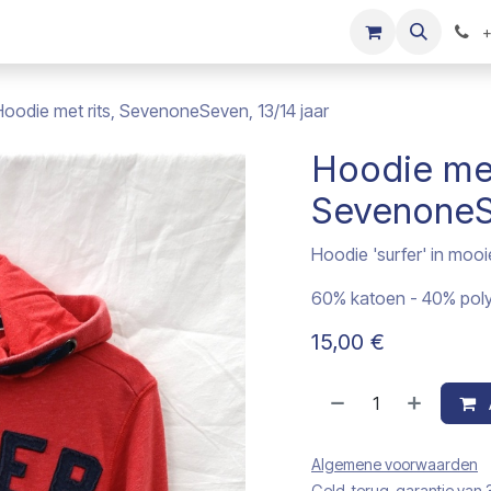
s
Onze merken
Kinderkleding verkopen
+
Hoodie met rits, SevenoneSeven, 13/14 jaar
Hoodie met
SevenoneSe
Hoodie 'surfer' in mooie
60% katoen - 40% poly
15,00
€
Algemene voorwaarden
Geld-terug-garantie van