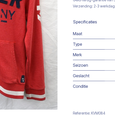
Verzending: 2-3 werkda
Specificaties
Maat
Type
Merk
Seizoen
Geslacht
Conditie
Referentie:
KVM084