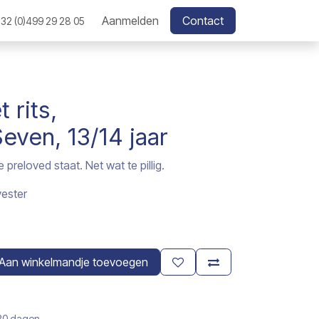
Aanmelden
Contact
32 (0)499 29 28 05
 rits,
ven, 13/14 jaar
 preloved staat. Net wat te pillig.
ester
Aan winkelmandje toevoegen
 30 dagen