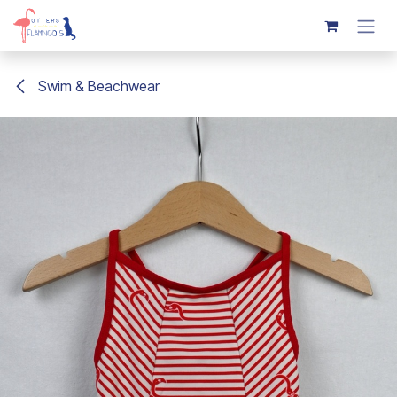
Overslaan naar inhoud
Swim & Beachwear