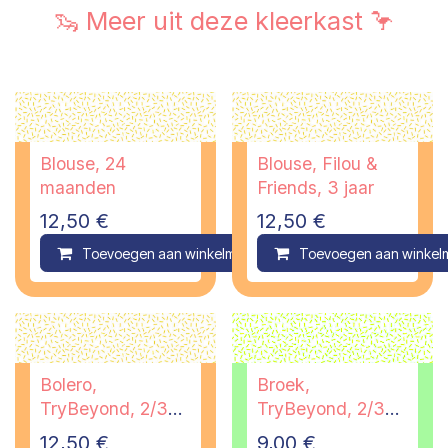
🦦 Meer uit deze kleerkast 🦩
Blouse, 24
Blouse, Filou &
maanden
Friends, 3 jaar
12,50
€
12,50
€
Toevoegen aan winkelmandje
Toevoegen aan winkel
Compare
Bolero,
Broek,
TryBeyond, 2/3
TryBeyond, 2/3
jaar
jaar - PI
12,50
€
9,00
€