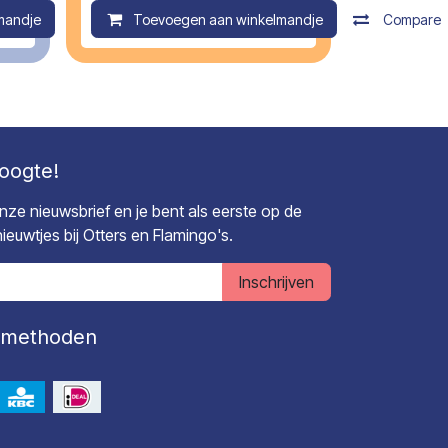
mandje
Compare
Toevoegen aan winkelmandje
Compare
hoogte!
 onze nieuwsbrief en je bent als eerste op de
euwtjes bij Otters en Flamingo's.
Inschrijven
lmethoden