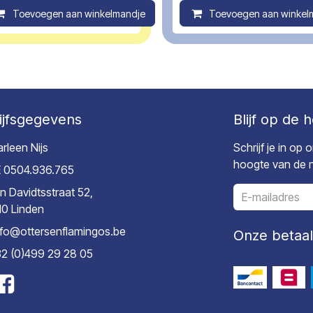
ompare
Toevoegen aan winkelmandje
Compare
Toevoegen aan winkel
ijfsgegevens
Blijf op de 
rleen Nijs
Schrijf je in op
hoogte van de ni
 0504.936.765
n Davidtsstraat 52,
10 Linden
nfo@ottersenflamingos.be
Onze betaa
2 (0)499 29 28 05