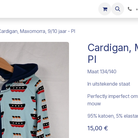
s
Onze merken
Kinderkleding verkopen
+
Cardigan, Maxomorra, 9/10 jaar - PI
Cardigan, 
PI
Maat 134/140
In uitstekende staat
Perfectly imperfect om
mouw
95% katoen, 5% elasta
15,00
€