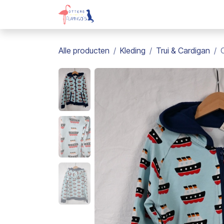
Overslaan naar inhoud
Webshop
Kadobon
Over on
Alle producten
Kleding
Trui & Cardigan