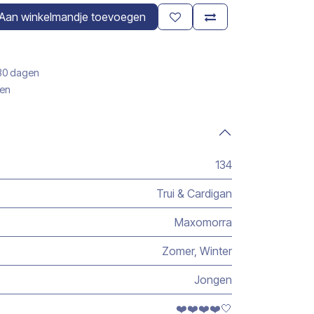
Aan winkelmandje toevoegen
 30 dagen
gen
134
Trui & Cardigan
Maxomorra
Zomer
,
Winter
Jongen
❤️❤️❤️❤️🤍