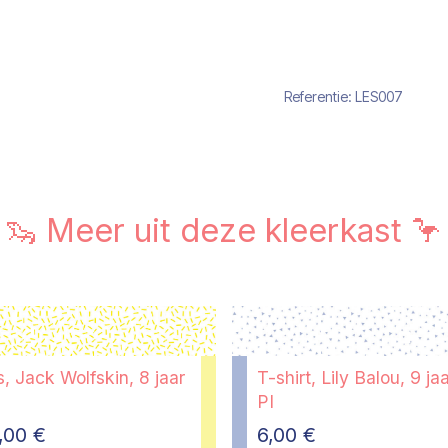
Referentie:
LES007
🦦 Meer uit deze kleerkast 🦩
, Jack Wolfskin, 8 jaar
T-shirt, Lily Balou, 9 jaa
PI
,00
€
6,00
€