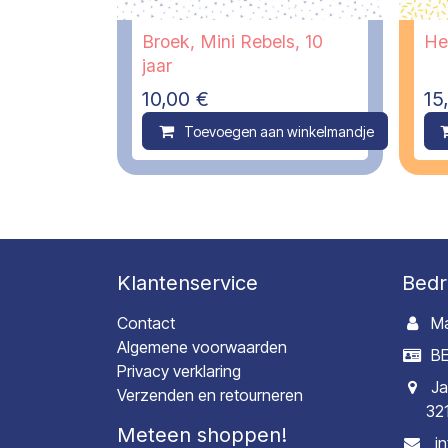
Broek, Mini Rebels, 10
He
jaar
10,00
€
15
Toevoegen aan winkelmandje
C
Klantenservice
Bedr
Contact
Ma
Algemene voorwaarden
BE
Privacy verklaring
Ja
Verzenden en retourneren
32
Meteen shoppen!
i