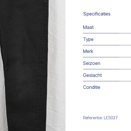
Specificaties
Maat
Type
Merk
Seizoen
Geslacht
Conditie
Referentie:
LES037