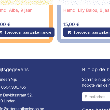
md, Alba, 9 jaar
Hemd, Lily Balou, 8 jaa
,00
€
15,00
€
ompare
Toevoegen aan winkelmandje
Compare
Toevoegen aan winkel
ijfsgegevens
Blijf op de 
rleen Nijs
Schrijf je in op
hoogte van de ni
 0504.936.765
n Davidtsstraat 52,
10 Linden
nfo@ottersenflamingos.be