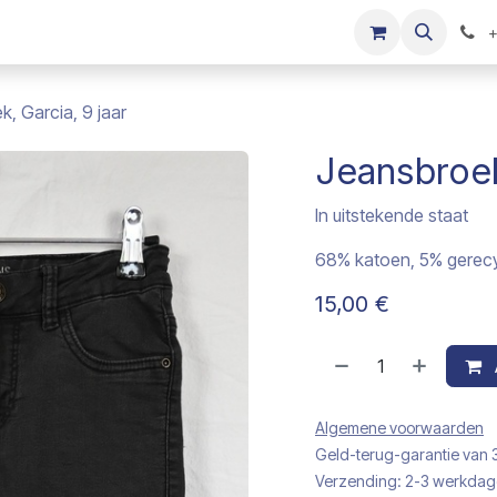
s
Onze merken
Kinderkleding verkopen
+
, Garcia, 9 jaar
Jeansbroek
In uitstekende staat
68% katoen, 5% gerecy
15,00
€
Algemene voorwaarden
Geld-terug-garantie van
Verzending: 2-3 werkda