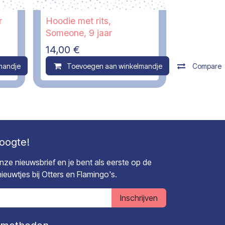
r
Hoodie met rits,
Someone, 9 jaar
14,00
€
mandje
Compare
Toevoegen aan winkelmandje
Compare
hoogte!
 onze nieuwsbrief en je bent als eerste op de
euwtjes bij Otters en Flamingo's.
Inschrijven