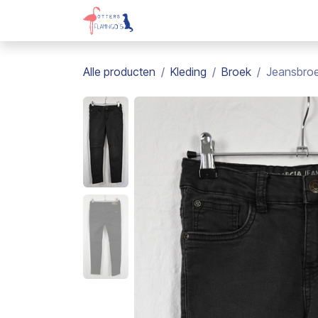
Overslaan naar inhoud
Webshop
Kadobon
Over on
Alle producten
Kleding
Broek
Jeansbroek