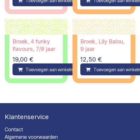
Toevoegen aan winkelmandje
Toevoegen aan winkel
Compare
Broek, 4 funky
Broek, Lily Balou,
flavours, 7/8 jaar
9 jaar
19,00
€
12,50
€
Toevoegen aan winkelmandje
Toevoegen aan winkel
Compare
Klantenservice
Contact
Algemene voorwaarden