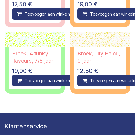
17,50
€
19,00
€
Toevoegen aan winkelmandje
Toevoegen aan winkel
Compare
Broek, 4 funky
Broek, Lily Balou,
flavours, 7/8 jaar
9 jaar
19,00
€
12,50
€
Toevoegen aan winkelmandje
Toevoegen aan winkel
Compare
Klantenservice