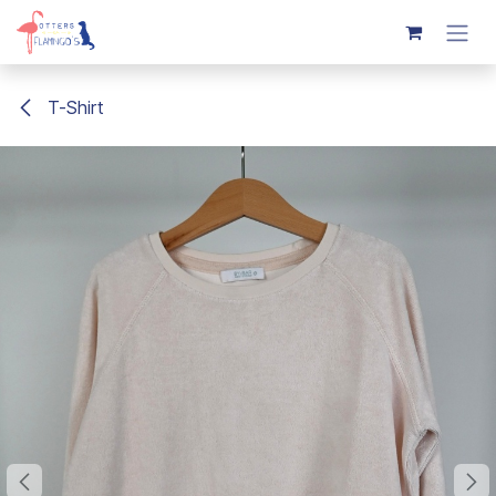
Overslaan naar inhoud
T-Shirt