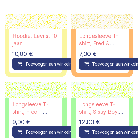
Hoodie, Levi's, 10
Longesleeve T-
jaar
shirt, Fred &
Ginger, 10 jaar
10,00
€
7,00
€
Toevoegen aan winkelmandje
Toevoegen aan winkel
Compare
Longsleeve T-
Longsleeve T-
shirt, Fred +
shirt, Sissy Boy,
Ginger, 10 jaar
9/10 jaar
9,00
€
12,00
€
Toevoegen aan winkelmandje
Toevoegen aan winkel
Compare