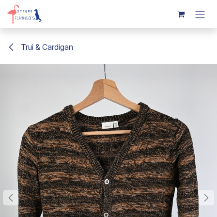
Overslaan naar inhoud
Trui & Cardigan