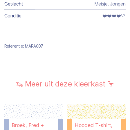
Geslacht
Meisje
,
Jongen
Conditie
❤️❤️❤️❤️🤍
Referentie:
MARA007
🦦 Meer uit deze kleerkast 🦩
Broek, Fred +
Hooded T-shirt,