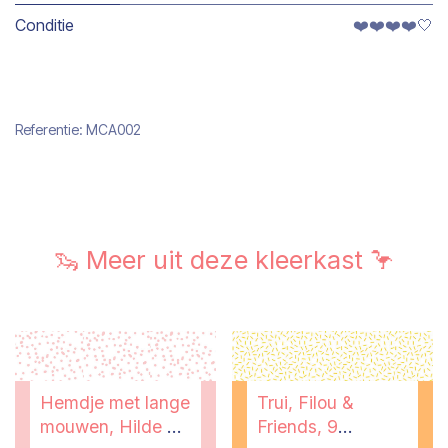
Conditie
❤️❤️❤️❤️🤍
Referentie:
MCA002
🦦 Meer uit deze kleerkast 🦩
Hemdje met lange
Trui, Filou &
mouwen, Hilde &
Friends, 9