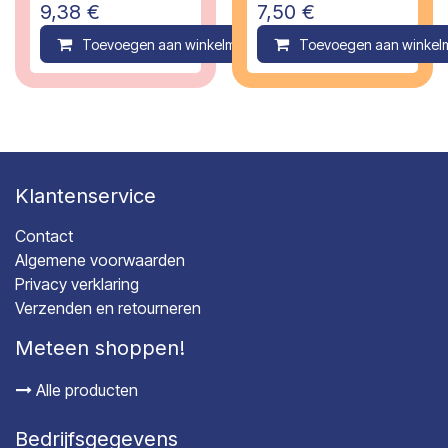
Co, 1 jaar
maanden
9,38
€
7,50
€
Toevoegen aan winkelmandje
Toevoegen aan winkel
Compare
Klantenservice
Contact
Algemene voorwaarden
Privacy verklaring
Verzenden en retourneren
Meteen shoppen!
Alle producten
Bedrijfsgegevens