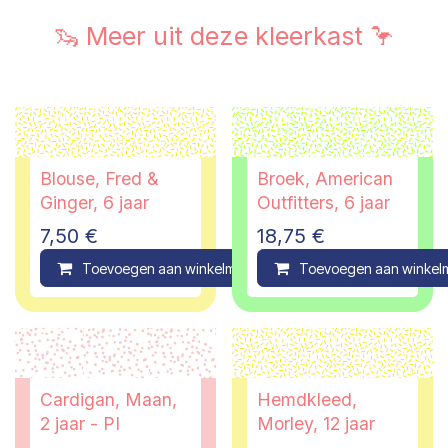
🦦 Meer uit deze kleerkast 🦩
Blouse, Fred &
Broek, American
Ginger, 6 jaar
Outfitters, 6 jaar
7,50
€
18,75
€
Toevoegen aan winkelmandje
Toevoegen aan winkel
Compare
Cardigan, Maan,
Hemdkleed,
2 jaar - PI
Morley, 12 jaar