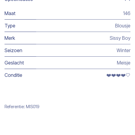
Maat
146
Type
Blousje
Merk
Sissy Boy
Seizoen
Winter
Geslacht
Meisje
Conditie
❤️❤️❤️❤️🤍
Referentie:
MIS019