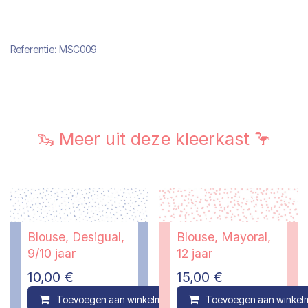
Referentie:
MSC009
🦦 Meer uit deze kleerkast 🦩
Blouse, Desigual,
Blouse, Mayoral,
9/10 jaar
12 jaar
10,00
€
15,00
€
Toevoegen aan winkelmandje
Toevoegen aan winkel
Compare