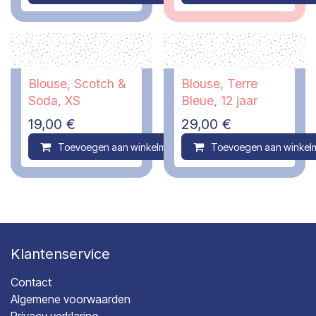
Blouse, Scotch &
Blouse, Terre
Soda, XS
Bleue, 12 jaar
19,00
€
29,00
€
Toevoegen aan winkelmandje
Toevoegen aan winkel
Compare
Klantenservice
Contact
Algemene voorwaarden
Privacy verklaring