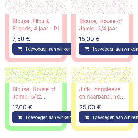
Blouse, Filou &
Blouse, House of
Friends, 4 jaar - PI
Jamie, 3/4 jaar
7,50
€
15,00
€
Toevoegen aan winkelmandje
Toevoegen aan winkel
Compare
Blouse, House of
Jurk, longsleeve
Jamie, 6/12
en haarband, Your
maanden
Wishes, 2/6
17,00
€
25,00
€
maanden
Toevoegen aan winkelmandje
Toevoegen aan winkel
Compare