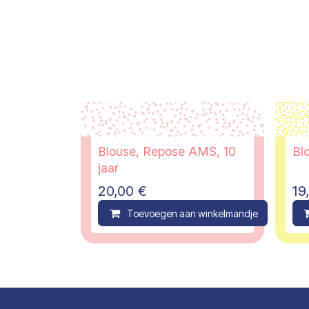
Blouse, Repose AMS, 10
Blo
jaar
20,00
€
19
Toevoegen aan winkelmandje
C