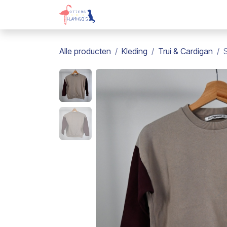
Overslaan naar inhoud
Webshop
Kadobon
Over on
Alle producten
Kleding
Trui & Cardigan