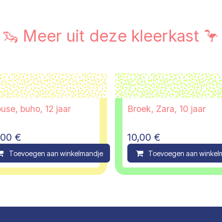
🦦 Meer uit deze kleerkast 🦩
use, buho, 12 jaar
Broek, Zara, 10 jaar
,00
€
10,00
€
ompare
Toevoegen aan winkelmandje
Compare
Toevoegen aan winkel