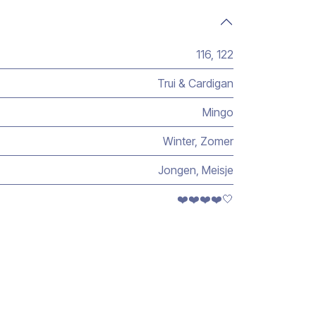
116
,
122
Trui & Cardigan
Mingo
Winter
,
Zomer
Jongen
,
Meisje
❤️❤️❤️❤️🤍