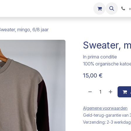
s
Onze merken
Kinderkleding verkopen
+
Sweater, mingo, 6/8 jaar
Sweater, m
In prima conditie
100% organische kato
15,00
€
Algemene voorwaarden
Geld-terug-garantie van
Verzending: 2-3 werkda