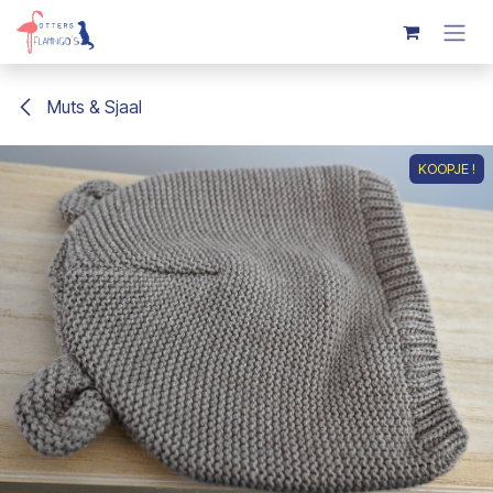
Overslaan naar inhoud
Muts & Sjaal
KOOPJE !