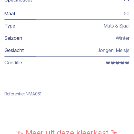
Maat
50
Type
Muts & Sjaal
Seizoen
Winter
Geslacht
Jongen
,
Meisje
Conditie
❤️❤️❤️❤️❤️
Referentie:
NMA061
🦦 Meer uit deze kleerkast 🦩