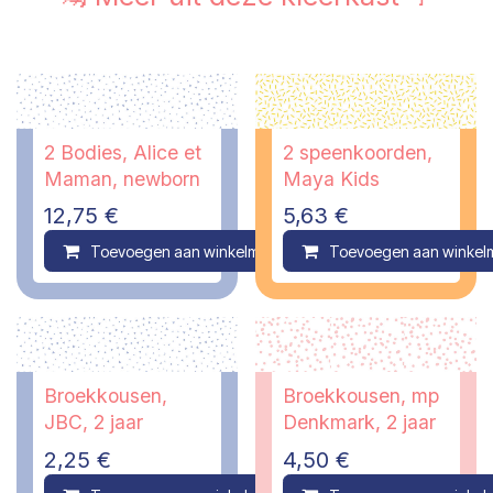
2 Bodies, Alice et
2 speenkoorden,
Maman, newborn
Maya Kids
12,75
€
5,63
€
Toevoegen aan winkelmandje
Toevoegen aan winkel
Compare
Broekkousen,
Broekkousen, mp
JBC, 2 jaar
Denkmark, 2 jaar
2,25
€
4,50
€