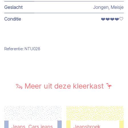
Geslacht
Jongen
,
Meisje
Conditie
❤️❤️❤️❤️🤍
Referentie:
NTU028
🦦 Meer uit deze kleerkast 🦩
Jeans, Cars jeans,
Jeansbroek,