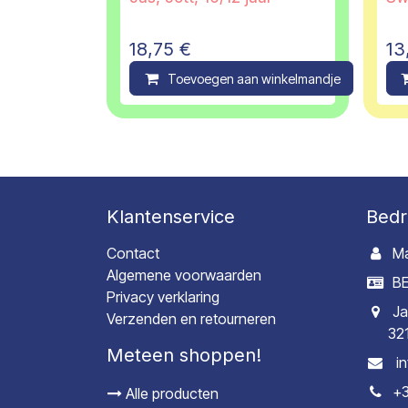
18,75
€
13
Toevoegen aan winkelmandje
C
Klantenservice
Bedr
Contact
Ma
Algemene voorwaarden
BE
Privacy verklaring
Ja
Verzenden en retourneren
32
Meteen shoppen!
i
+3
Alle producten