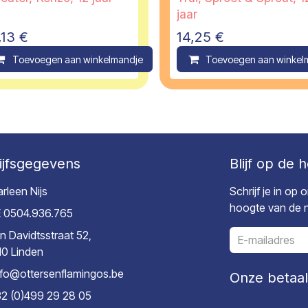
jaar
,13
€
14,25
€
ompare
Toevoegen aan winkelmandje
Compare
Toevoegen aan winkel
ijfsgegevens
Blijf op de 
rleen Nijs
Schrijf je in op
hoogte van de ni
 0504.936.765
n Davidtsstraat 52,
10 Linden
nfo@ottersenflamingos.be
Onze betaa
2 (0)499 29 28 05