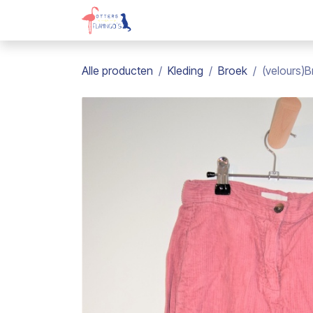
Overslaan naar inhoud
Webshop
Kadobon
Over on
Alle producten
Kleding
Broek
(velours)B