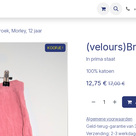
s
Onze merken
Kinderkleding verkopen
+
roek, Morley, 12 jaar
(velours)Br
KOOPJE !
In prima staat
100% katoen
12,75
€
17,00
€
Algemene voorwaarden
Geld-terug-garantie van
Verzending: 2-3 werkda