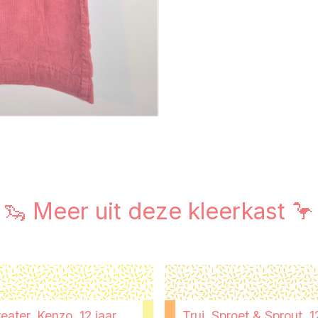
🦦 Meer uit deze kleerkast 🦩
eater, Kenzo, 12 jaar
Trui, Sproet & Sprout, 1