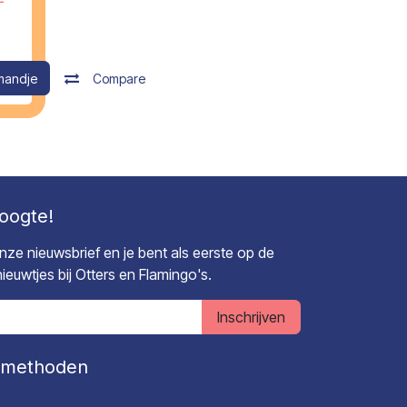
mandje
Compare
hoogte!
 onze nieuwsbrief en je bent als eerste op de
euwtjes bij Otters en Flamingo's.
Inschrijven
lmethoden