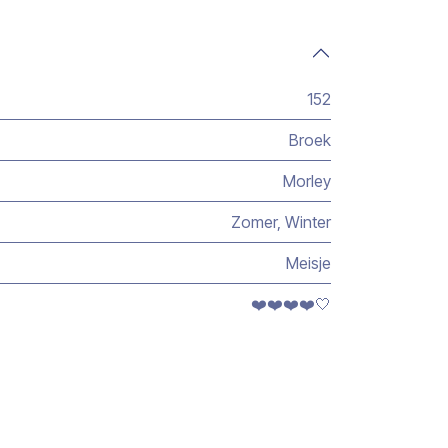
152
Broek
Morley
Zomer
,
Winter
Meisje
❤️❤️❤️❤️🤍