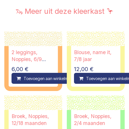
🦦 Meer uit deze kleerkast 🦩
2 leggings,
Blouse, name it,
Noppies, 6/9
7/8 jaar
maanden
6,00
€
12,00
€
Toevoegen aan winkelmandje
Toevoegen aan winkel
Compare
Broek, Noppies,
Broek, Noppies,
12/18 maanden
2/4 maanden