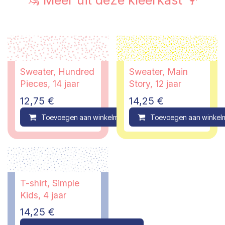
🦦 Meer uit deze kleerkast 🦩
Sweater, Hundred
Sweater, Main
Pieces, 14 jaar
Story, 12 jaar
12,75
€
14,25
€
Toevoegen aan winkelmandje
Toevoegen aan winkel
Compare
T-shirt, Simple
Kids, 4 jaar
14,25
€