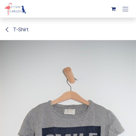
Overslaan naar inhoud
T-Shirt