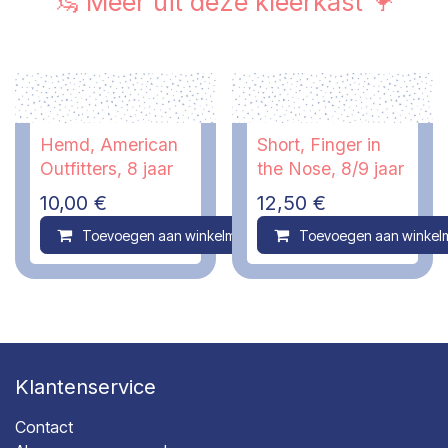
🦦 Meer uit deze kleerkast 🦩
Hemd, American
Short, Finger in
Outfitters, 8 jaar
the Nose, 8/9 jaar
10,00
€
12,50
€
Toevoegen aan winkelmandje
Toevoegen aan winkel
Compare
Klantenservice
Contact