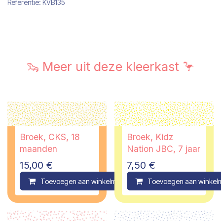
Referentie:
KVB135
🦦 Meer uit deze kleerkast 🦩
Broek, CKS, 18
Broek, Kidz
maanden
Nation JBC, 7 jaar
15,00
€
7,50
€
Toevoegen aan winkelmandje
Toevoegen aan winkel
Compare