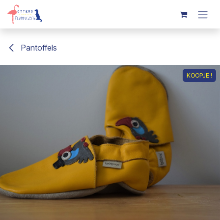
Overslaan naar inhoud
Pantoffels
KOOPJE !