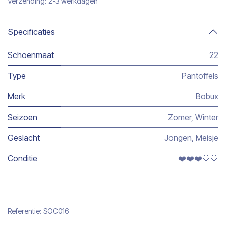
Verzending: 2-3 werkdagen
Specificaties
Schoenmaat
22
Type
Pantoffels
Merk
Bobux
Seizoen
Zomer
,
Winter
Geslacht
Jongen
,
Meisje
Conditie
❤️❤️❤️🤍🤍
Referentie:
SOC016