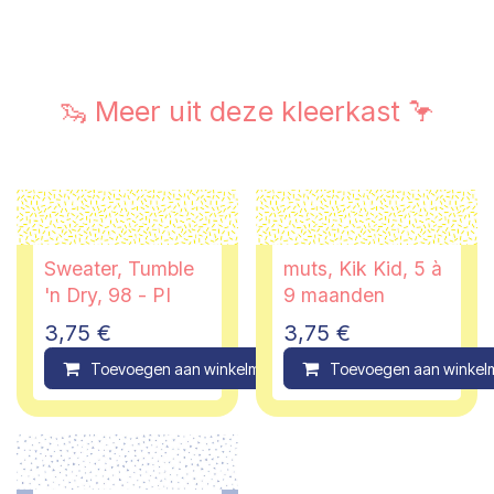
🦦 Meer uit deze kleerkast 🦩
Sweater, Tumble
muts, Kik Kid, 5 à
'n Dry, 98 - PI
9 maanden
3,75
€
3,75
€
Toevoegen aan winkelmandje
Toevoegen aan winkel
Compare