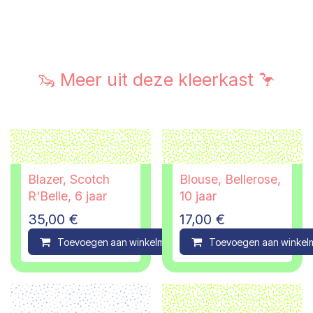
🦦 Meer uit deze kleerkast 🦩
Blazer, Scotch
Blouse, Bellerose,
R'Belle, 6 jaar
10 jaar
35,00
€
17,00
€
Toevoegen aan winkelmandje
Toevoegen aan winkel
Compare