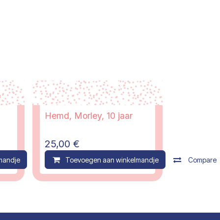
Hemd, Morley, 10 jaar
25,00
€
mandje
Compare
Toevoegen aan winkelmandje
Compare