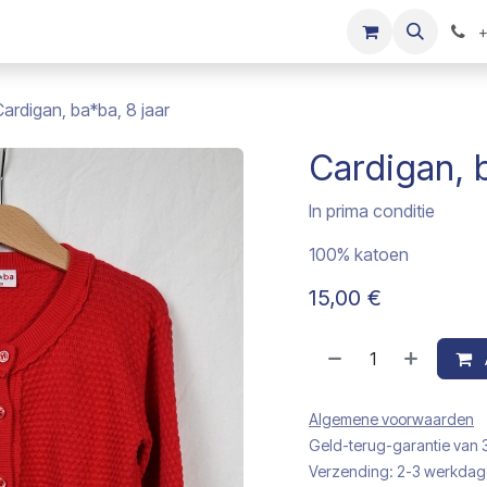
s
Onze merken
Kinderkleding verkopen
+
Cardigan, ba*ba, 8 jaar
Cardigan, b
In prima conditie
100% katoen
15,00
€
Algemene voorwaarden
Geld-terug-garantie van
Verzending: 2-3 werkda