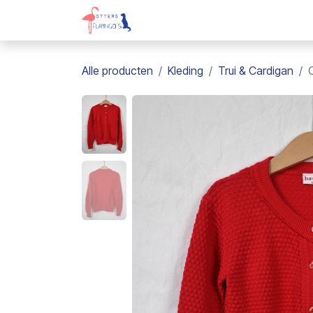
Overslaan naar inhoud
Webshop
Kadobon
Over on
Alle producten
Kleding
Trui & Cardigan