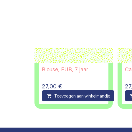
Blouse, FUB, 7 jaar
Ca
27,00
€
27
Toevoegen aan winkelmandje
C