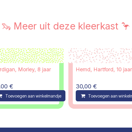
🦦 Meer uit deze kleerkast 🦩
rdigan, Morley, 8 jaar
Hemd, Hartford, 10 jaar
,00
€
30,00
€
ompare
Toevoegen aan winkelmandje
Compare
Toevoegen aan winkel