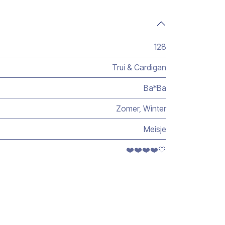
128
Trui & Cardigan
Ba*Ba
Zomer
,
Winter
Meisje
❤️❤️❤️❤️🤍