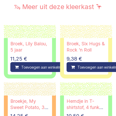
🦦 Meer uit deze kleerkast 🦩
Broek, Lily Balou,
Broek, Six Hugs &
5 jaar
Rock 'n Roll
11,25
€
9,38
€
Toevoegen aan winkelmandje
Toevoegen aan winkel
Compare
Broekje, My
Hemdje in T-
Sweet Potato, 3/6
shirtstof, 4 funky
maanden
flavours, 1/2 jaar
14,25
€
10,50
€