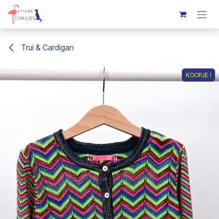
Overslaan naar inhoud
Trui & Cardigan
KOOPJE !