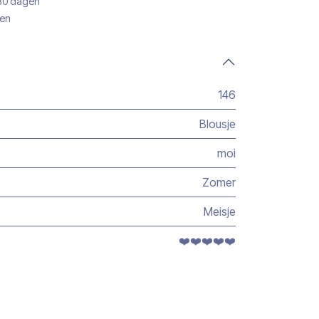
 30 dagen
gen
146
Blousje
moi
Zomer
Meisje
❤️❤️❤️❤️❤️