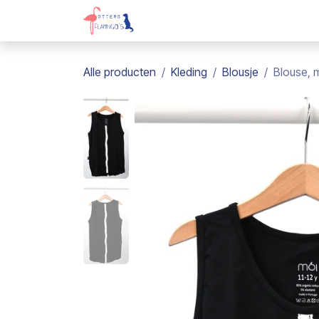
Overslaan naar inhoud
Webshop
Kadobon
Over on
Alle producten
Kleding
Blousje
Blouse, m