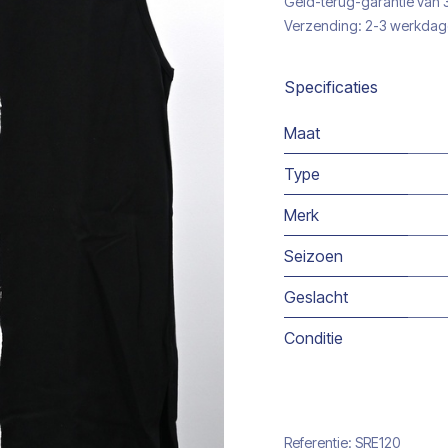
Geld-terug-garantie van
Verzending: 2-3 werkda
Specificaties
Maat
Type
Merk
Seizoen
Geslacht
Conditie
Referentie:
SRE120