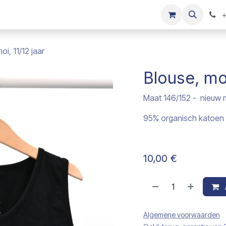
s
Onze merken
Kinderkleding verkopen
+
oi, 11/12 jaar
Blouse, moi
Maat 146/152 - nieuw m
95% organisch katoen 
10,00
€
Algemene voorwaarden