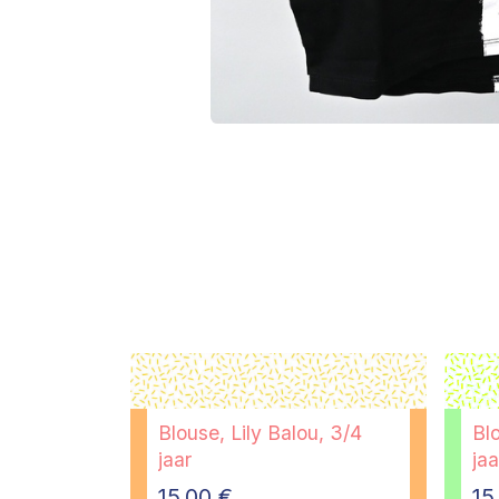
Blouse, Lily Balou, 3/4
Blo
jaar
jaa
15,00
€
15