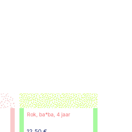
Rok, ba*ba, 4 jaar
12,50
€