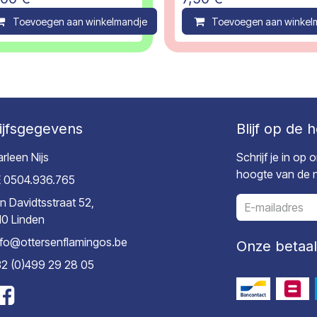
ompare
Toevoegen aan winkelmandje
Compare
Toevoegen aan winkel
ijfsgegevens
Blijf op de 
rleen Nijs
Schrijf je in op
hoogte van de ni
 0504.936.765
n Davidtsstraat 52,
10 Linden
nfo@ottersenflamingos.be
Onze betaa
2 (0)499 29 28 05