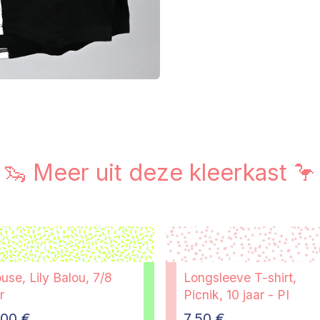
🦦 Meer uit deze kleerkast 🦩
use, Lily Balou, 7/8
Longsleeve T-shirt,
r
Picnik, 10 jaar - PI
,00
€
7,50
€