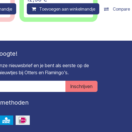
mandje
Compare
Toevoegen aan winkelmandje
Compare
hoogte!
 onze nieuwsbrief en je bent als eerste op de
euwtjes bij Otters en Flamingo's.
Inschrijven
lmethoden