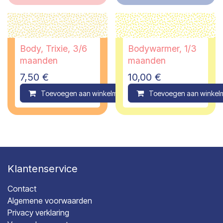
Body, Trixie, 3/6
Bodywarmer, 1/3
maanden
maanden
7,50
€
10,00
€
Toevoegen aan winkelmandje
Toevoegen aan winkel
Compare
Klantenservice
Contact
Algemene voorwaarden
Privacy verklaring