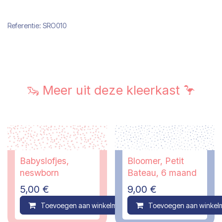
Referentie:
SRO010
🦦 Meer uit deze kleerkast 🦩
Babyslofjes,
Bloomer, Petit
neswborn
Bateau, 6 maand
5,00
€
9,00
€
Toevoegen aan winkelmandje
Toevoegen aan winkel
Compare