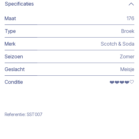
Specificaties
Maat
176
Type
Broek
Merk
Scotch & Soda
Seizoen
Zomer
Geslacht
Meisje
Conditie
❤️❤️❤️❤️🤍
Referentie:
SST007