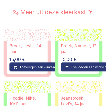
🦦 Meer uit deze kleerkast 🦩
Broek, Levi's, 14
Broek, Name It, 12
jaar
jaar
15,00
€
15,00
€
Toevoegen aan winkelmandje
Toevoegen aan winkel
Compare
Hoodie, Nike,
Jeansbroek,
10/11 jaar
Levi's, 14 jaar