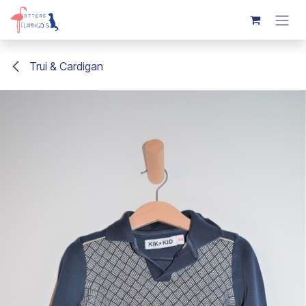
Overslaan naar inhoud
Trui & Cardigan