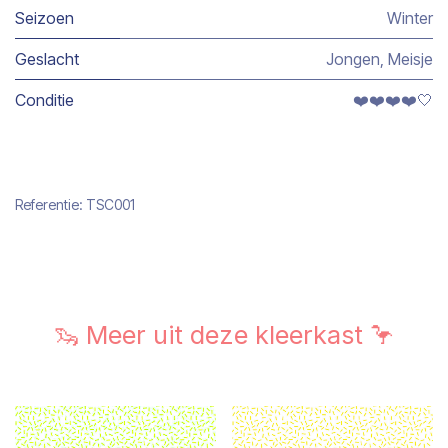
Seizoen
Winter
Geslacht
Jongen
,
Meisje
Conditie
❤️❤️❤️❤️🤍
Referentie:
TSC001
🦦 Meer uit deze kleerkast 🦩