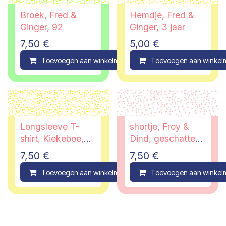
Broek, Fred &
Hemdje, Fred &
Ginger, 92
Ginger, 3 jaar
7,50
€
5,00
€
Toevoegen aan winkelmandje
Toevoegen aan winkel
Compare
Longsleeve T-
shortje, Froy &
shirt, Kiekeboe,
Dind, geschatte
92
maat 9 maanden
7,50
€
7,50
€
Toevoegen aan winkelmandje
Toevoegen aan winkel
Compare