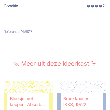
Conditie
❤️❤️❤️❤️🤍
Referentie:
YMI017
🦦 Meer uit deze kleerkast 🦩
Bloesje met
Broekkousen,
knopen, Absorba,
IKKS, 19/22