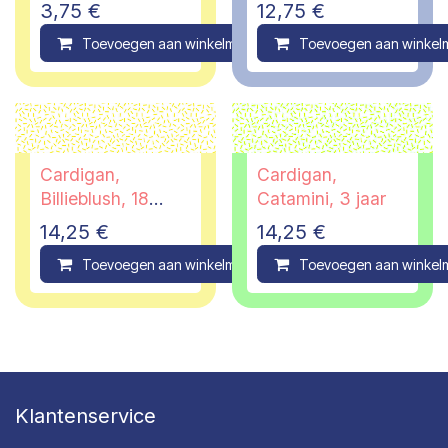
3 jaar
3,75
€
12,75
€
Toevoegen aan winkelmandje
Toevoegen aan winkel
Compare
Cardigan,
Cardigan,
Billieblush, 18
Catamini, 3 jaar
maanden
14,25
€
14,25
€
Toevoegen aan winkelmandje
Toevoegen aan winkel
Compare
Klantenservice