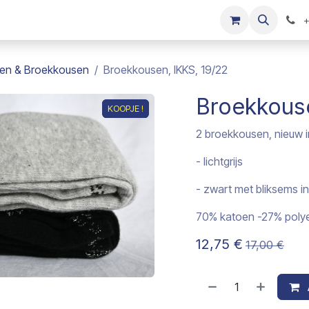
s
Onze merken
Kinderkleding verkopen
+
en & Broekkousen
Broekkousen, IKKS, 19/22
Broekkouse
KOOPJE !
KOOPJE !
2 broekkousen, nieuw i
- lichtgrijs
- zwart met bliksems in 
70% katoen -27% polye
12,75
€
17,00
€