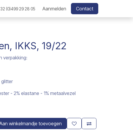
Aanmelden
Contact
32 (0)499 29 28 05
n, IKKS, 19/22
n verpakking:
glitter
ster - 2% elastane - 1% metaalvezel
Aan winkelmandje toevoegen