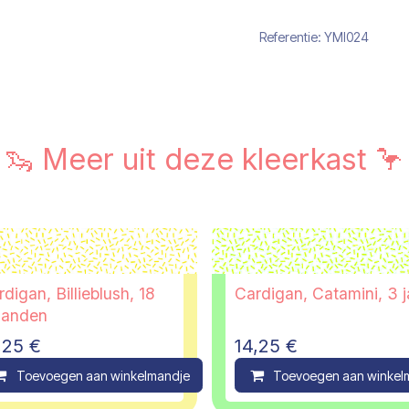
Referentie:
YMI024
🦦 Meer uit deze kleerkast 🦩
digan, Billieblush, 18
Cardigan, Catamini, 3 j
anden
,25
€
14,25
€
ompare
Toevoegen aan winkelmandje
Compare
Toevoegen aan winkel