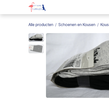
Overslaan naar inhoud
Webshop
Kadobon
Over on
Alle producten
Schoenen en Kousen
Kous