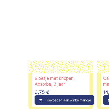
Bloesje met knopen,
Car
Absorba, 3 jaar
ma
3,75
€
14
Toevoegen aan winkelmandje
C