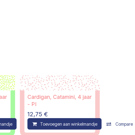
aar
Cardigan, Catamini, 4 jaar
- PI
12,75
€
mandje
Compare
Toevoegen aan winkelmandje
Compare