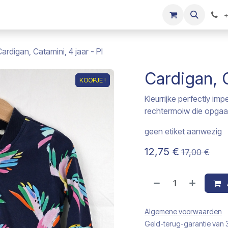
s
Onze merken
Kinderkleding verkopen
+
ardigan, Catamini, 4 jaar - PI
Cardigan, C
KOOPJE !
KOOPJE !
Kleurrijke perfectly im
rechtermoiw die opgaat 
geen etiket aanwezig
12,75
€
17,00
€
Algemene voorwaarden
Geld-terug-garantie van