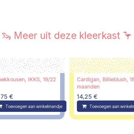
🦦 Meer uit deze kleerkast 🦩
oekkousen, IKKS, 19/22
Cardigan, Billieblush, 1
maanden
,75
€
14,25
€
ompare
Toevoegen aan winkelmandje
Compare
Toevoegen aan winkel