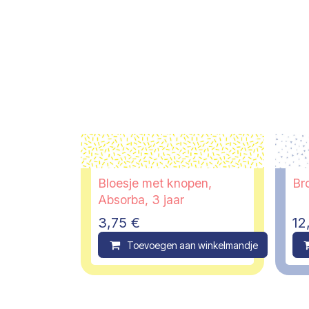
Bloesje met knopen,
Br
Absorba, 3 jaar
3,75
€
12
Toevoegen aan winkelmandje
C