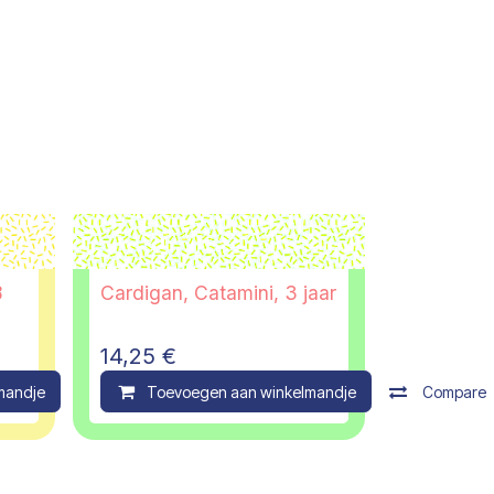
8
Cardigan, Catamini, 3 jaar
14,25
€
mandje
Compare
Toevoegen aan winkelmandje
Compare