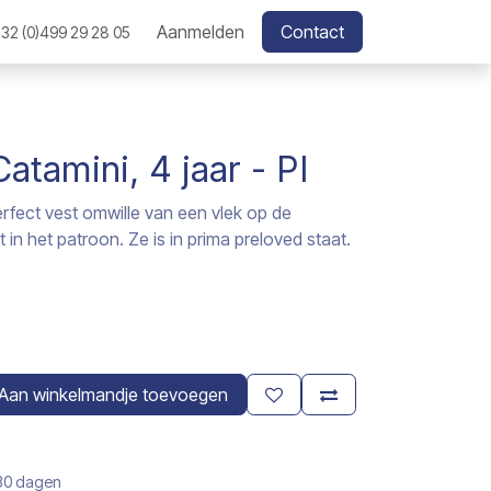
Aanmelden
Contact
32 (0)499 29 28 05
atamini, 4 jaar - PI
perfect vest omwille van een vlek op de
in het patroon. Ze is in prima preloved staat.
Aan winkelmandje toevoegen
 30 dagen