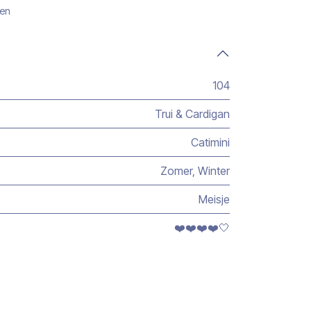
gen
104
Trui & Cardigan
Catimini
Zomer
,
Winter
Meisje
❤️❤️❤️❤️🤍