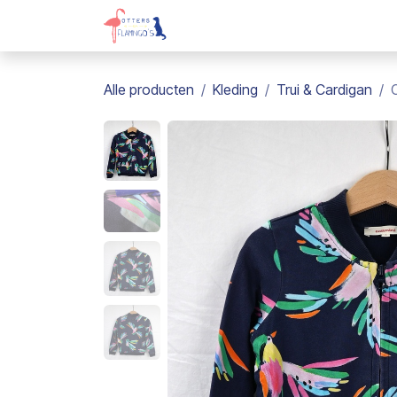
Overslaan naar inhoud
Webshop
Kadobon
Over on
Alle producten
Kleding
Trui & Cardigan
C