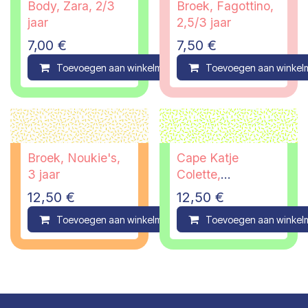
Body, Zara, 2/3
Broek, Fagottino,
jaar
2,5/3 jaar
7,00
€
7,50
€
Toevoegen aan winkelmandje
Toevoegen aan winkel
Compare
Broek, Noukie's,
Cape Katje
3 jaar
Colette,
Lilliputiens, vanaf
12,50
€
12,50
€
18 maanden
Toevoegen aan winkelmandje
Toevoegen aan winkel
Compare