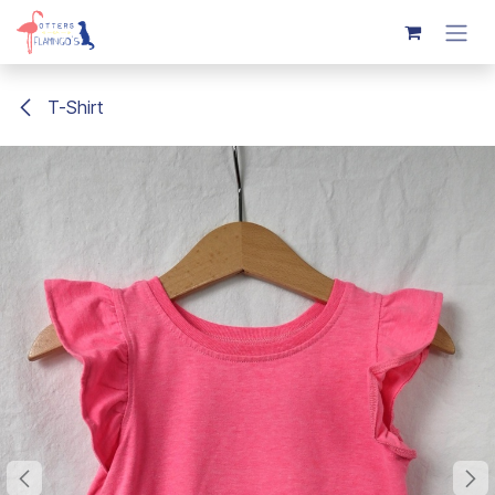
Overslaan naar inhoud
T-Shirt