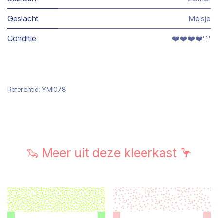
Geslacht
Meisje
Conditie
❤️❤️❤️❤️🤍
Referentie:
YMI078
🦦 Meer uit deze kleerkast 🦩