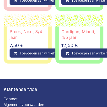
Toevoegen aan winkelmandje
Toevoegen aan winkel
Compare
Broek, Next, 3/4
Cardigan, Minoti,
jaar
4/5 jaar
7,50
€
12,50
€
Toevoegen aan winkelmandje
Toevoegen aan winkel
Compare
Klantenservice
Contact
Algemene voorwaarden